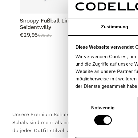
Snoopy Fußball Limited Edition -
Snoopy x
Seidentwilly
- Seiden
Zustimmung
€29,95
€39,95
€39,95
€4
Diese Webseite verwendet 
Wir verwenden Cookies, um I
und die Zugriffe auf unsere 
Website an unsere Partner fü
möglicherweise mit weiteren
der Dienste gesammelt habe
Einwilligungsauswahl
Notwendig
Unsere Premium Schals vereinen höchste Qualität, z
Schals sind mehr als ein Accessoire: Sie sind ein St
du jedes Outfit stilvoll ab.