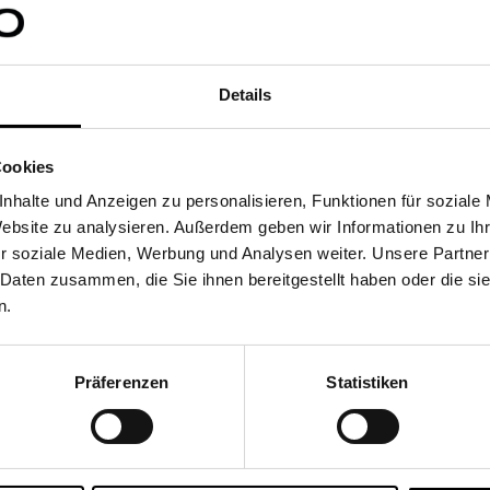
 Fußball Limited Edition
Snoopy Fußball Limited Ed
tuch
Cap
Details
€29,95
9,95
€39,95
Cookies
MEHR PRODUKTE
nhalte und Anzeigen zu personalisieren, Funktionen für soziale
Website zu analysieren. Außerdem geben wir Informationen zu I
r soziale Medien, Werbung und Analysen weiter. Unsere Partner
 Daten zusammen, die Sie ihnen bereitgestellt haben oder die s
n.
Präferenzen
Statistiken
eitloses Design und luxuriöse Materialien. Ob feine Woll
atement. Perfekt für alle, die Wert auf Stil, Komfort und