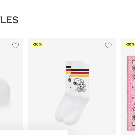
YLES
-20%
-20%