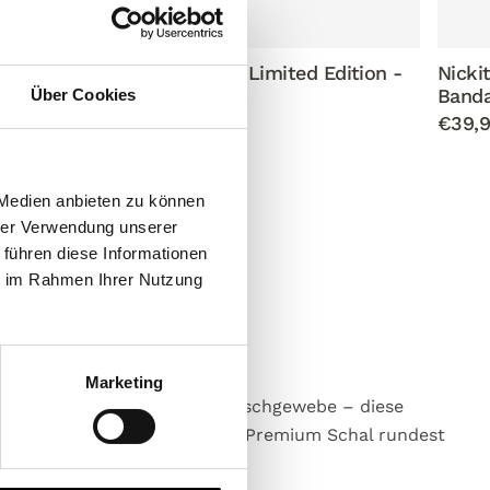
ition -
Snoopy Fußball Limited Edition -
Nicki
Socken
Band
Über Cookies
€12,76
€39,
€15,95
 Medien anbieten zu können
hrer Verwendung unserer
 führen diese Informationen
ie im Rahmen Ihrer Nutzung
Marketing
e, edle Seide oder elegante Mischgewebe – diese
 Langlebigkeit legen. Mit einem Premium Schal rundest