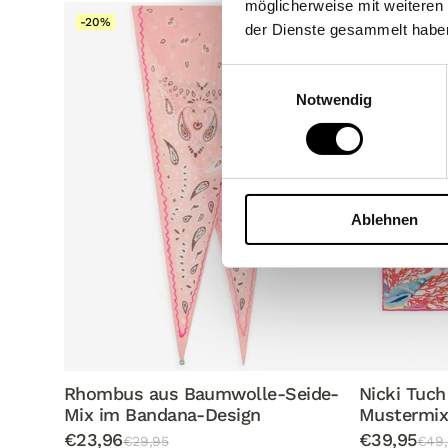
möglicherweise mit weiteren
-20%
-20%
der Dienste gesammelt habe
Einwilligungsauswahl
Notwendig
Ablehnen
Rhombus aus Baumwolle-Seide-
Nicki Tuch
Mix im Bandana-Design
Mustermi
€23,96
€39,95
€29,95
€49,