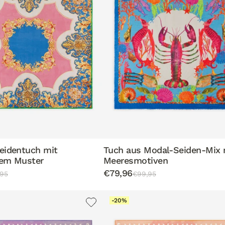
eidentuch mit
Tuch aus Modal-Seiden-Mix 
hem Muster
Meeresmotiven
€79,96
95
€99,95
-20%