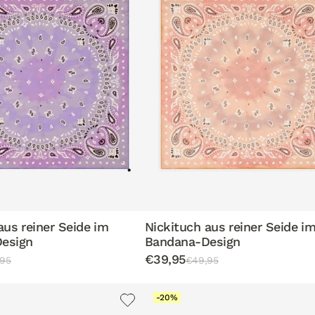
aus reiner Seide im
Nickituch aus reiner Seide i
esign
Bandana-Design
€39,95
95
€49,95
-20%