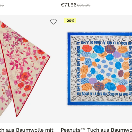
€71,96
95
€89,95
-20%
ch aus Baumwolle mit
Peanuts™ Tuch aus Baumwo