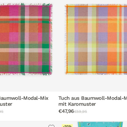
Baumwoll-Modal-Mix
Tuch aus Baumwoll-Modal-M
uster
mit Karomuster
€47,96
95
€59,95
-20%