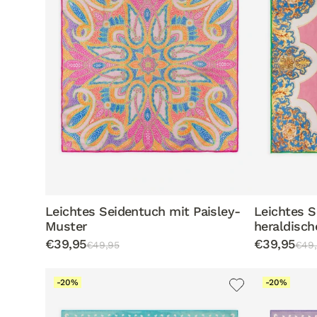
Leichtes Seidentuch mit Paisley-
Leichtes S
Muster
heraldisc
€39,95
€39,95
€49,95
€49,
-20%
-20%