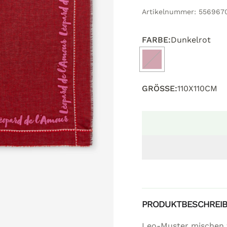
Artikelnummer:
556967
FARBE:
Dunkelrot
GRÖSSE:
110X110CM
PRODUKTBESCHREI
Leo-Muster mischen w